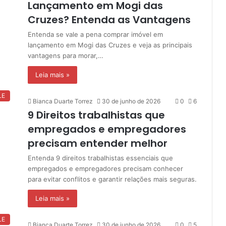
Lançamento em Mogi das
Cruzes? Entenda as Vantagens
Entenda se vale a pena comprar imóvel em
lançamento em Mogi das Cruzes e veja as principais
vantagens para morar,…
Leia mais »
LE
Bianca Duarte Torrez
30 de junho de 2026
0
6
9 Direitos trabalhistas que
empregados e empregadores
precisam entender melhor
Entenda 9 direitos trabalhistas essenciais que
empregados e empregadores precisam conhecer
para evitar conflitos e garantir relações mais seguras.
Leia mais »
LE
Bianca Duarte Torrez
30 de junho de 2026
0
5