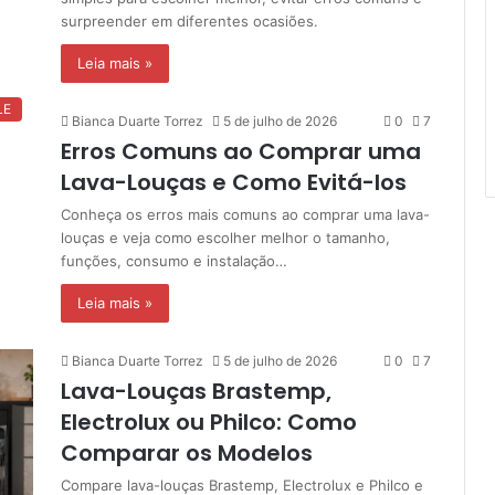
surpreender em diferentes ocasiões.
Leia mais »
LE
Bianca Duarte Torrez
5 de julho de 2026
0
7
Erros Comuns ao Comprar uma
Lava-Louças e Como Evitá-los
Conheça os erros mais comuns ao comprar uma lava-
louças e veja como escolher melhor o tamanho,
funções, consumo e instalação…
Leia mais »
Bianca Duarte Torrez
5 de julho de 2026
0
7
Lava-Louças Brastemp,
Electrolux ou Philco: Como
Comparar os Modelos
Compare lava-louças Brastemp, Electrolux e Philco e