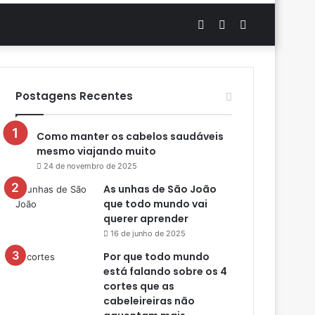
Artigo
Switch
Procurar
aleatório
skin
por
Postagens Recentes
Como manter os cabelos saudáveis
mesmo viajando muito
24 de novembro de 2025
As unhas de São João
que todo mundo vai
querer aprender
16 de junho de 2025
Por que todo mundo
está falando sobre os 4
cortes que as
cabeleireiras não