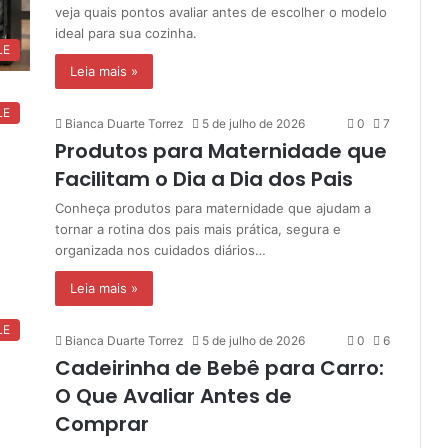
veja quais pontos avaliar antes de escolher o modelo
ideal para sua cozinha.
LE
Leia mais »
LE
Bianca Duarte Torrez
5 de julho de 2026
0
7
Produtos para Maternidade que
Facilitam o Dia a Dia dos Pais
Conheça produtos para maternidade que ajudam a
tornar a rotina dos pais mais prática, segura e
organizada nos cuidados diários…
Leia mais »
LE
Bianca Duarte Torrez
5 de julho de 2026
0
6
Cadeirinha de Bebê para Carro:
O Que Avaliar Antes de
Comprar