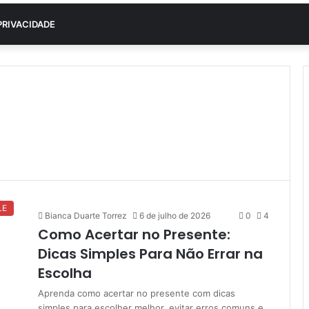
PRIVACIDADE
LE
Bianca Duarte Torrez
6 de julho de 2026
0
4
Como Acertar no Presente:
Dicas Simples Para Não Errar na
Escolha
Aprenda como acertar no presente com dicas
simples para escolher melhor, evitar erros comuns e