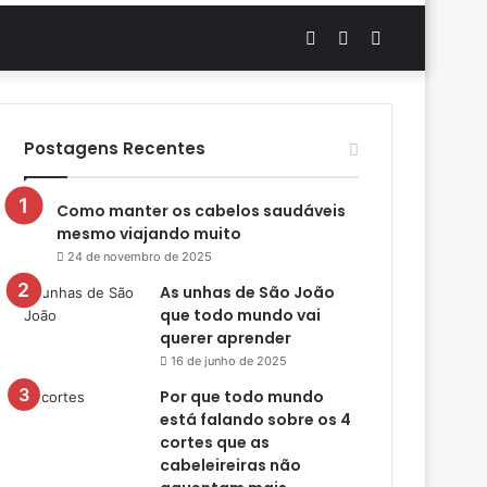
Artigo
Switch
Procurar
aleatório
skin
por
Postagens Recentes
Como manter os cabelos saudáveis
mesmo viajando muito
24 de novembro de 2025
As unhas de São João
que todo mundo vai
querer aprender
16 de junho de 2025
Por que todo mundo
está falando sobre os 4
cortes que as
cabeleireiras não