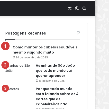
Artigo
Switch
Procurar
aleatório
skin
por
Postagens Recentes
Como manter os cabelos saudáveis
mesmo viajando muito
24 de novembro de 2025
As unhas de São João
que todo mundo vai
querer aprender
16 de junho de 2025
Por que todo mundo
está falando sobre os 4
cortes que as
cabeleireiras não