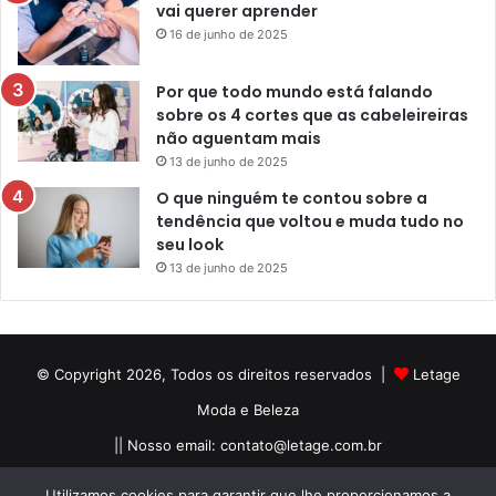
vai querer aprender
16 de junho de 2025
Por que todo mundo está falando
sobre os 4 cortes que as cabeleireiras
não aguentam mais
13 de junho de 2025
O que ninguém te contou sobre a
tendência que voltou e muda tudo no
seu look
13 de junho de 2025
© Copyright 2026, Todos os direitos reservados |
Letage
Moda e Beleza
|| Nosso email:
contato@letage.com.br
Sobre Nós
Termos e Condições
Política Privacidade
Utilizamos cookies para garantir que lhe proporcionamos a