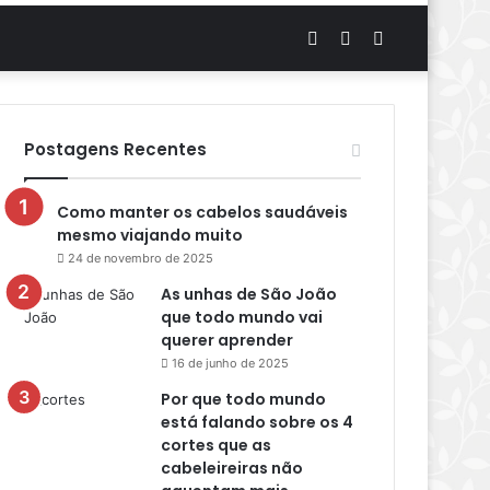
Artigo
Switch
Procurar
aleatório
skin
por
Postagens Recentes
Como manter os cabelos saudáveis
mesmo viajando muito
24 de novembro de 2025
As unhas de São João
que todo mundo vai
querer aprender
16 de junho de 2025
Por que todo mundo
está falando sobre os 4
cortes que as
cabeleireiras não