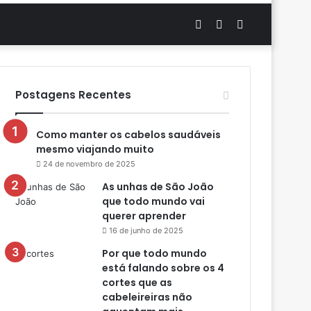
Artigo
Switch
Procurar
aleatório
skin
por
Postagens Recentes
Como manter os cabelos saudáveis
mesmo viajando muito
24 de novembro de 2025
As unhas de São João
que todo mundo vai
querer aprender
16 de junho de 2025
Por que todo mundo
está falando sobre os 4
cortes que as
cabeleireiras não