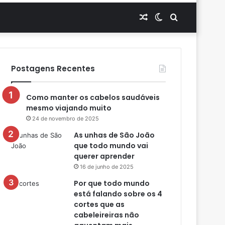
Artigo
Switch
Procurar
aleatório
skin
por
Postagens Recentes
Como manter os cabelos saudáveis
mesmo viajando muito
24 de novembro de 2025
As unhas de São João
que todo mundo vai
querer aprender
16 de junho de 2025
Por que todo mundo
está falando sobre os 4
cortes que as
cabeleireiras não