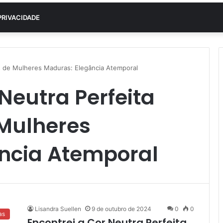
PRIVACIDADE
s de Mulheres Maduras: Elegância Atemporal
 Neutra Perfeita
Mulheres
ncia Atemporal
Lisandra Suellen
9 de outubro de 2024
0
0
as
Encontrei a Cor Neutra Perfeita