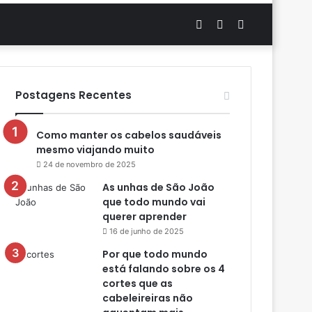
Artigo
Switch
Procurar
aleatório
skin
por
Postagens Recentes
Como manter os cabelos saudáveis
mesmo viajando muito
24 de novembro de 2025
As unhas de São João
que todo mundo vai
querer aprender
16 de junho de 2025
Por que todo mundo
está falando sobre os 4
cortes que as
cabeleireiras não