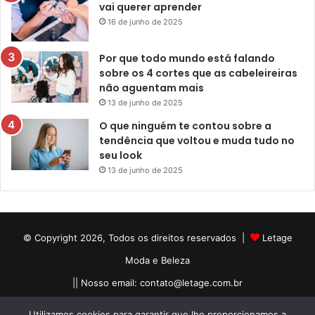
vai querer aprender
16 de junho de 2025
Por que todo mundo está falando
sobre os 4 cortes que as cabeleireiras
não aguentam mais
13 de junho de 2025
O que ninguém te contou sobre a
tendência que voltou e muda tudo no
seu look
13 de junho de 2025
© Copyright 2026, Todos os direitos reservados |
Letage
Moda e Beleza
|| Nosso email:
contato@letage.com.br
Sobre Nós
Termos e Condições
Política Privacidade
Utilizamos cookies para garantir que lhe proporcionamos a