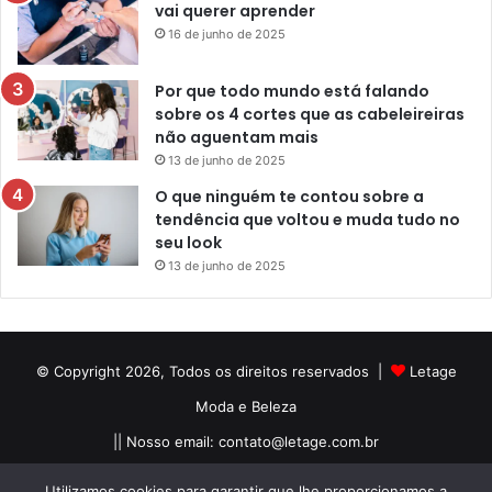
vai querer aprender
16 de junho de 2025
Por que todo mundo está falando
sobre os 4 cortes que as cabeleireiras
não aguentam mais
13 de junho de 2025
O que ninguém te contou sobre a
tendência que voltou e muda tudo no
seu look
13 de junho de 2025
© Copyright 2026, Todos os direitos reservados |
Letage
Moda e Beleza
|| Nosso email:
contato@letage.com.br
Sobre Nós
Termos e Condições
Política Privacidade
Utilizamos cookies para garantir que lhe proporcionamos a