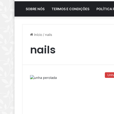
SOBRE NÓS
TERMOS E CONDIÇÕES
POLÍTICA 
Início
/
nails
nails
Unh