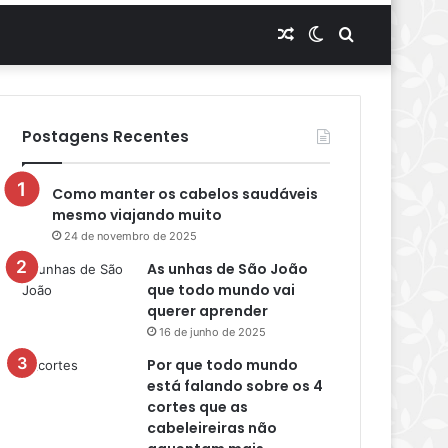
Artigo
Switch
Procurar
aleatório
skin
por
Postagens Recentes
Como manter os cabelos saudáveis
mesmo viajando muito
24 de novembro de 2025
As unhas de São João
que todo mundo vai
querer aprender
16 de junho de 2025
Por que todo mundo
está falando sobre os 4
cortes que as
cabeleireiras não