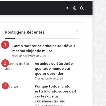
Artigo
Switch
Procurar
aleatório
skin
por
Postagens Recentes
Como manter os cabelos saudáveis
mesmo viajando muito
24 de novembro de 2025
As unhas de São João
que todo mundo vai
querer aprender
16 de junho de 2025
Por que todo mundo
está falando sobre os 4
cortes que as
cabeleireiras não