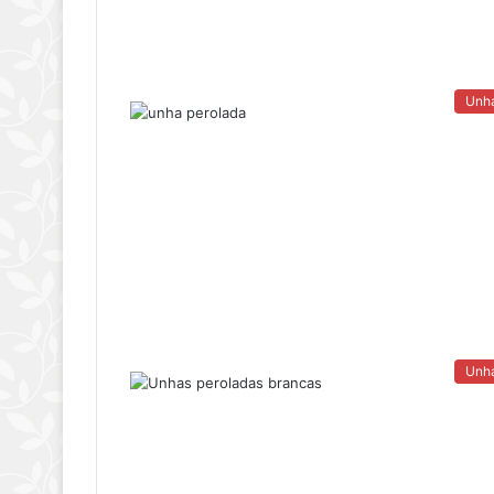
Unh
Unh