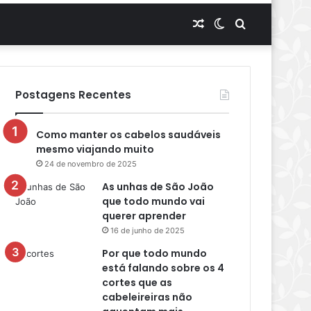
Artigo
Switch
Procurar
aleatório
skin
por
Postagens Recentes
Como manter os cabelos saudáveis
mesmo viajando muito
24 de novembro de 2025
As unhas de São João
que todo mundo vai
querer aprender
16 de junho de 2025
Por que todo mundo
está falando sobre os 4
cortes que as
cabeleireiras não