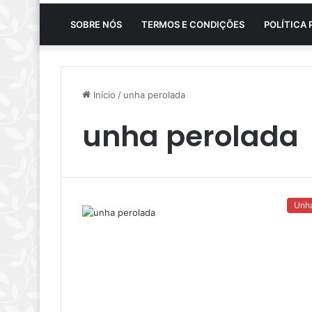
SOBRE NÓS
TERMOS E CONDIÇÕES
POLÍTICA 
Início
/
unha perolada
unha perolada
Unh