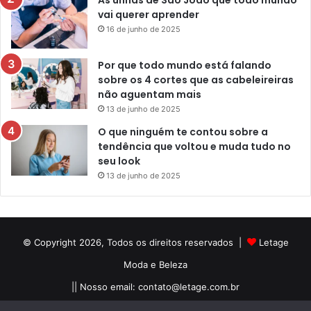
vai querer aprender
16 de junho de 2025
Por que todo mundo está falando
sobre os 4 cortes que as cabeleireiras
não aguentam mais
13 de junho de 2025
O que ninguém te contou sobre a
tendência que voltou e muda tudo no
seu look
13 de junho de 2025
© Copyright 2026, Todos os direitos reservados |
Letage
Moda e Beleza
|| Nosso email:
contato@letage.com.br
Sobre Nós
Termos e Condições
Política Privacidade