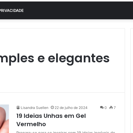
PRIVACIDADE
o
mples e elegantes
Lisandra Suellen
22 de julho de 2024
0
7
19 Ideias Unhas em Gel
Vermelho
Prepare-se para se inspirar com 19 ideias incríveis de