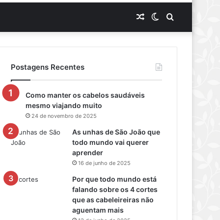
Artigo
Switch
Procurar
aleatório
skin
por
Postagens Recentes
Como manter os cabelos saudáveis
mesmo viajando muito
24 de novembro de 2025
As unhas de São João que
todo mundo vai querer
aprender
16 de junho de 2025
Por que todo mundo está
falando sobre os 4 cortes
que as cabeleireiras não
aguentam mais