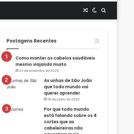
Artigo
Switch
Procurar
aleatório
skin
por
Postagens Recentes
Como manter os cabelos saudáveis
mesmo viajando muito
24 de novembro de 2025
As unhas de São João
que todo mundo vai
querer aprender
16 de junho de 2025
Por que todo mundo
está falando sobre os 4
cortes que as
cabeleireiras não