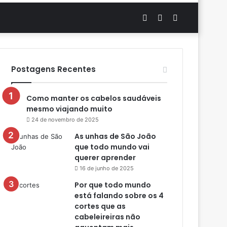
Artigo
Switch
Procurar
aleatório
skin
por
Postagens Recentes
Como manter os cabelos saudáveis
mesmo viajando muito
24 de novembro de 2025
As unhas de São João
que todo mundo vai
querer aprender
16 de junho de 2025
Por que todo mundo
está falando sobre os 4
cortes que as
cabeleireiras não