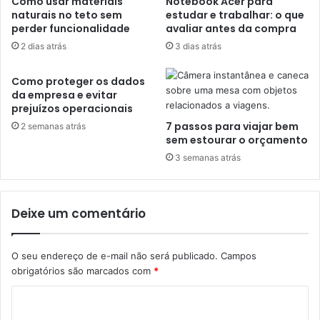
Como usar materiais
Notebook Acer para
naturais no teto sem
estudar e trabalhar: o que
perder funcionalidade
avaliar antes da compra
2 dias atrás
3 dias atrás
Como proteger os dados
da empresa e evitar
prejuízos operacionais
7 passos para viajar bem
2 semanas atrás
sem estourar o orçamento
3 semanas atrás
Deixe um comentário
O seu endereço de e-mail não será publicado.
Campos
obrigatórios são marcados com
*
C
o