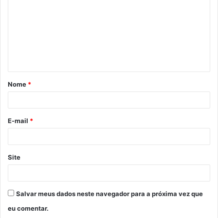
m
e
n
t
á
Nome
*
r
i
o
E-mail
*
*
Site
Salvar meus dados neste navegador para a próxima vez que
eu comentar.