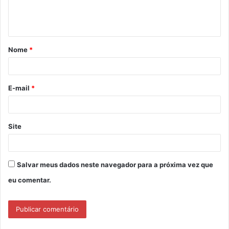
n
t
á
Nome
*
r
i
o
E-mail
*
*
Site
Salvar meus dados neste navegador para a próxima vez que
eu comentar.