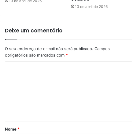
13 de abril de 2026
13 de abril de 2026
Deixe um comentário
O seu endereço de e-mail não será publicado.
Campos
obrigatórios são marcados com
*
C
o
m
e
n
t
á
Nome
*
r