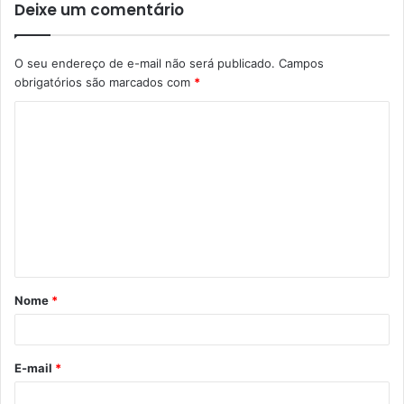
Deixe um comentário
O seu endereço de e-mail não será publicado.
Campos
obrigatórios são marcados com
*
C
o
m
e
n
t
á
Nome
*
r
i
o
E-mail
*
*