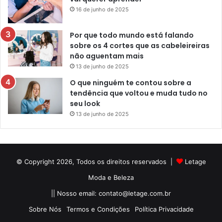
16 de junho de 2025
Por que todo mundo está falando
sobre os 4 cortes que as cabeleireiras
não aguentam mais
13 de junho de 2025
O que ninguém te contou sobre a
tendência que voltou e muda tudo no
seu look
13 de junho de 2025
© Copyright 2026, Todos os direitos reservados |
Letage
Moda e Beleza
|| Nosso email:
contato@letage.com.br
Sobre Nós
Termos e Condições
Política Privacidade