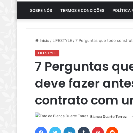
SOBRE NÓS
TERMOS E CONDIÇÕES
POLÍTICA 
Início
/
LIFESTYLE
/
7 Perguntas que todo construt
LIFESTYLE
7 Perguntas que
deve fazer ante
contrato com u
Bianca Duarte Torrez
Facebook
Twitter
Linkedin
Tumblr
Pinterest
Reddit