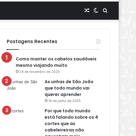
Artigo
Switch
Procurar
aleatório
skin
por
Postagens Recentes
Como manter os cabelos saudáveis
mesmo viajando muito
24 de novembro de 2025
As unhas de São João
que todo mundo vai
querer aprender
16 de junho de 2025
Por que todo mundo
está falando sobre os 4
cortes que as
cabeleireiras não