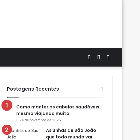
Artigo
Switch
Procurar
aleatório
skin
por
Postagens Recentes
Como manter os cabelos saudáveis
mesmo viajando muito
24 de novembro de 2025
As unhas de São João
que todo mundo vai