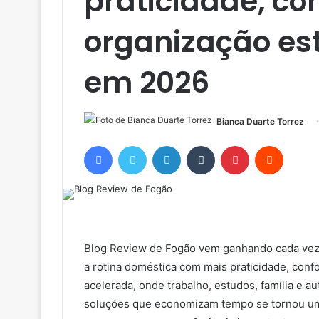
praticidade, con
organização e
em 2026
Bianca Duarte Torrez
Facebook
Twitter
Linkedin
Tumblr
Pinterest
Reddit
Blog Review de Fogão vem ganhando cada vez
a rotina doméstica com mais praticidade, conf
acelerada, onde trabalho, estudos, família e 
soluções que economizam tempo se tornou uma