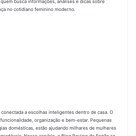
quem busca informações, análises e dicas sobre
nça no cotidiano feminino moderno.
conectada a escolhas inteligentes dentro de casa. O
m funcionalidade, organização e bem-estar. Pequenas
ogias domésticas, estão ajudando milhares de mulheres
agradáveis. Nesse cenário, o Blog Review de Fogão se