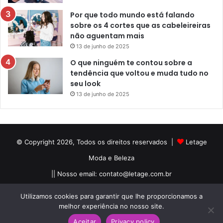
Por que todo mundo está falando
sobre os 4 cortes que as cabeleireiras
não aguentam mais
13 de junho de 2025
O que ninguém te contou sobre a
tendência que voltou e muda tudo no
seu look
13 de junho de 2025
© Copyright 2026, Todos os direitos reservados |
Letage
Moda e Beleza
|| Nosso email:
contato@letage.com.br
Sobre Nós
Termos e Condições
Política Privacidade
Utilizamos cookies para garantir que lhe proporcionamos a
melhor experiência no nosso site.
Facebook
Pinterest
Instagram
Aceitar
Privacy policy