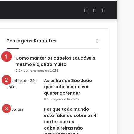
Artigo
Switch
Procurar
aleatório
skin
por
Postagens Recentes
Como manter os cabelos saudáveis
mesmo viajando muito
24 de novembro de 2025
As unhas de São João
que todo mundo vai
querer aprender
16 de junho de 2025
Por que todo mundo
está falando sobre os 4
cortes que as
cabeleireiras não