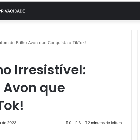
PRIVACIDADE
 Batom de Brilho Avon que Conquista o TikTok!
o Irresistível:
o Avon que
Tok!
o de 2023
0
3
2 minutos de leitura