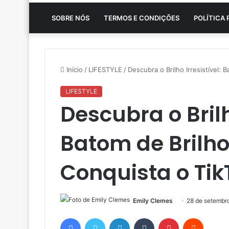
SOBRE NÓS
TERMOS E CONDIÇÕES
POLÍTICA 
Início
/
LIFESTYLE
/
Descubra o Brilho Irresistível:
LIFESTYLE
Descubra o Brilh
Batom de Brilh
Conquista o Tik
Emily Clemes
28 de setembr
Facebook
Twitter
Linkedin
Tumblr
Pinterest
Reddit