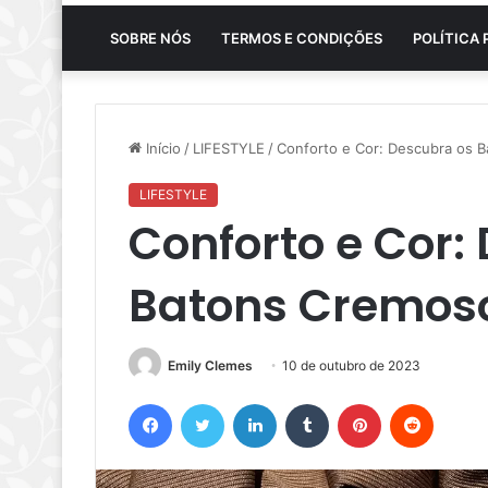
SOBRE NÓS
TERMOS E CONDIÇÕES
POLÍTICA 
Início
/
LIFESTYLE
/
Conforto e Cor: Descubra os 
LIFESTYLE
Conforto e Cor:
Batons Cremos
Emily Clemes
10 de outubro de 2023
Facebook
Twitter
Linkedin
Tumblr
Pinterest
Reddit