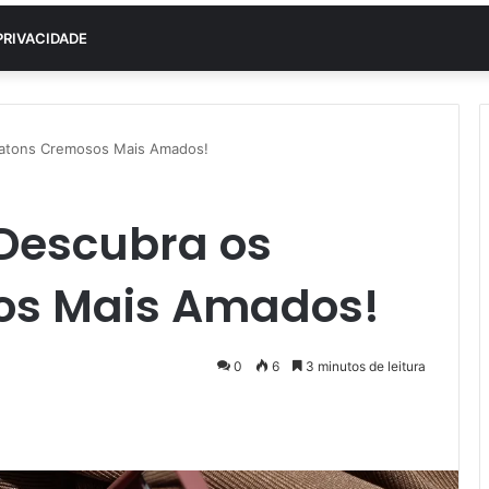
PRIVACIDADE
Batons Cremosos Mais Amados!
 Descubra os
os Mais Amados!
0
6
3 minutos de leitura