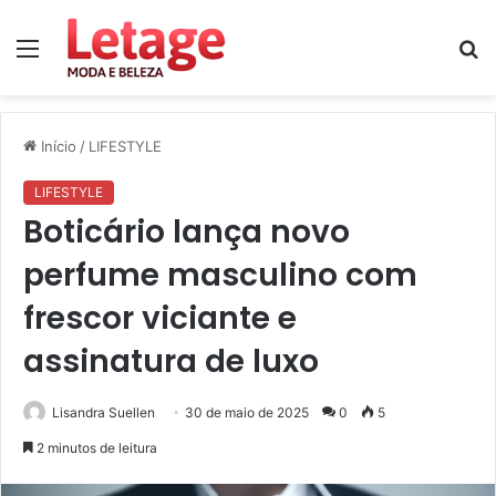
Menu
P
p
Início
/
LIFESTYLE
LIFESTYLE
Boticário lança novo
perfume masculino com
frescor viciante e
assinatura de luxo
Lisandra Suellen
30 de maio de 2025
0
5
2 minutos de leitura