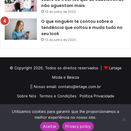
não aguentam mais
13 de junho de 2025
O que ninguém te contou sobre a
tendência que voltou e muda tudo no
seu look
13 de junho de 2025
© Copyright 2026, Todos os direitos reservados |
Letage
Moda e Beleza
|| Nosso email:
contato@letage.com.br
Sobre Nós
Termos e Condições
Política Privacidade
Facebook
Pinterest
Instagram
Utilizamos cookies para garantir que lhe proporcionamos a
melhor experiência no nosso site.
Aceitar
Privacy policy