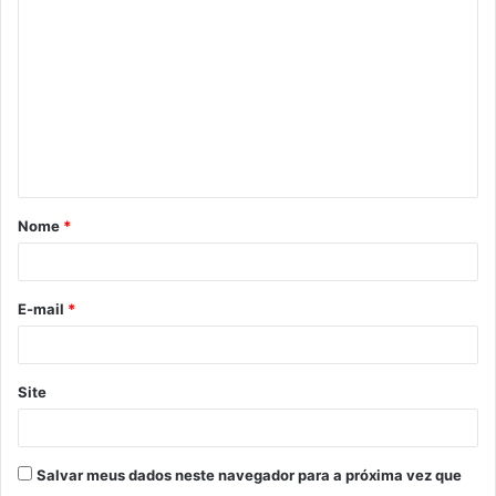
o
m
e
n
t
á
Nome
*
r
i
o
E-mail
*
*
Site
Salvar meus dados neste navegador para a próxima vez que