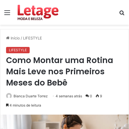
Menu
P
p
Início
/
LIFESTYLE
LIFESTYLE
Como Montar uma Rotina
Mais Leve nos Primeiros
Meses do Bebê
Bianca Duarte Torrez
4 semanas atrás
0
9
4 minutos de leitura