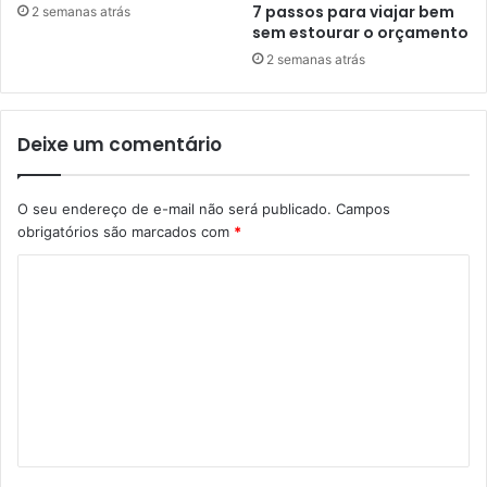
7 passos para viajar bem
2 semanas atrás
sem estourar o orçamento
2 semanas atrás
Deixe um comentário
O seu endereço de e-mail não será publicado.
Campos
obrigatórios são marcados com
*
C
o
m
e
n
t
á