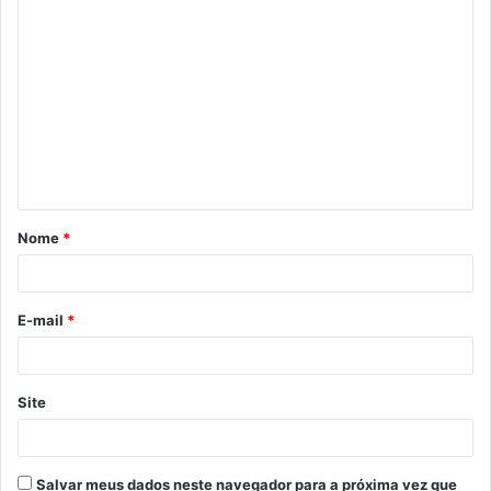
C
o
m
e
n
t
á
Nome
*
r
i
o
E-mail
*
*
Site
Salvar meus dados neste navegador para a próxima vez que