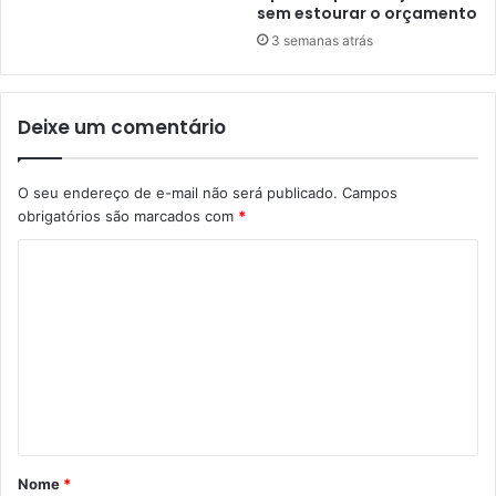
sem estourar o orçamento
3 semanas atrás
Deixe um comentário
O seu endereço de e-mail não será publicado.
Campos
obrigatórios são marcados com
*
C
o
m
e
n
t
á
Nome
*
r