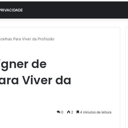
PRIVACIDADE
celhas Para Viver da Profissão
igner de
ara Viver da
0
2
4 minutos de leitura