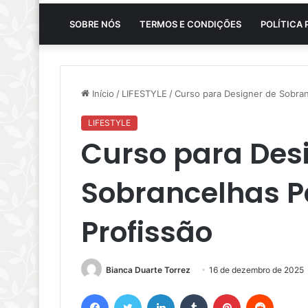
SOBRE NÓS
TERMOS E CONDIÇÕES
POLÍTICA 
Início
/
LIFESTYLE
/
Curso para Designer de Sobran
LIFESTYLE
Curso para Des
Sobrancelhas P
Profissão
Bianca Duarte Torrez
16 de dezembro de 2025
Facebook
Twitter
Linkedin
Tumblr
Pinterest
Reddit