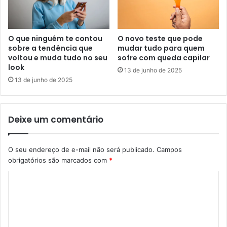
O que ninguém te contou
O novo teste que pode
sobre a tendência que
mudar tudo para quem
voltou e muda tudo no seu
sofre com queda capilar
look
13 de junho de 2025
13 de junho de 2025
Deixe um comentário
O seu endereço de e-mail não será publicado.
Campos
obrigatórios são marcados com
*
C
o
m
e