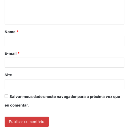
n
t
á
Nome
*
r
i
o
E-mail
*
*
Site
Salvar meus dados neste navegador para a próxima vez que
eu comentar.