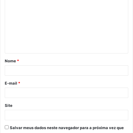
o
m
e
n
t
á
Nome
*
r
i
o
E-mail
*
*
Site
Salvar meus dados neste navegador para a próxima vez que