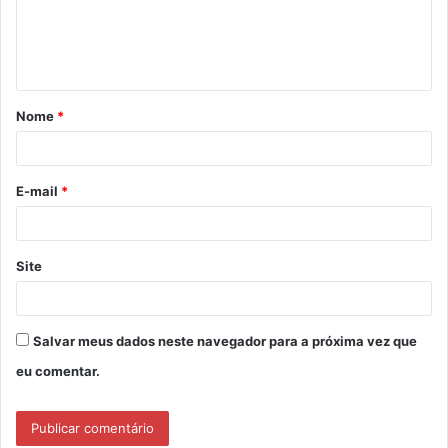
n
t
á
Nome
*
r
i
o
E-mail
*
*
Site
Salvar meus dados neste navegador para a próxima vez que
eu comentar.