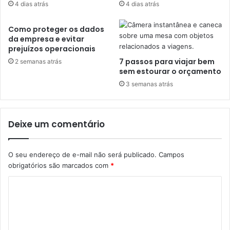
4 dias atrás
4 dias atrás
Como proteger os dados
da empresa e evitar
prejuízos operacionais
7 passos para viajar bem
2 semanas atrás
sem estourar o orçamento
3 semanas atrás
Deixe um comentário
O seu endereço de e-mail não será publicado.
Campos
obrigatórios são marcados com
*
C
o
m
e