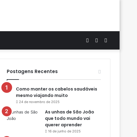
Artigo
Switch
Procurar
aleatório
skin
por
Postagens Recentes
Como manter os cabelos saudáveis
mesmo viajando muito
24 de novembro de 2025
As unhas de São João
que todo mundo vai
querer aprender
16 de junho de 2025