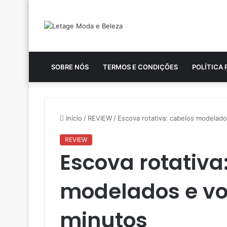
SOBRE NÓS
TERMOS E CONDIÇÕES
POLÍTICA 
Início
/
REVIEW
/
Escova rotativa: cabelos modela
REVIEW
Escova rotativa
modelados e v
minutos