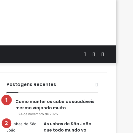
Artigo
Switch
Procurar
aleatório
skin
por
Postagens Recentes
Como manter os cabelos saudáveis
mesmo viajando muito
24 de novembro de 2025
As unhas de São João
que todo mundo vai