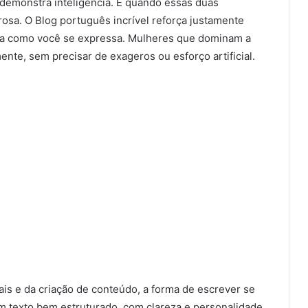
demonstra inteligência. E quando essas duas
sa. O Blog português incrível reforça justamente
rma como você se expressa. Mulheres que dominam a
te, sem precisar de exageros ou esforço artificial.
is e da criação de conteúdo, a forma de escrever se
Um texto bem estruturado, com clareza e personalidade,