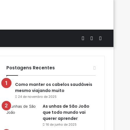
Artigo
Switch
Procurar
aleatório
skin
por
Postagens Recentes
Como manter os cabelos saudáveis
mesmo viajando muito
24 de novembro de 2025
As unhas de São João
que todo mundo vai
querer aprender
16 de junho de 2025