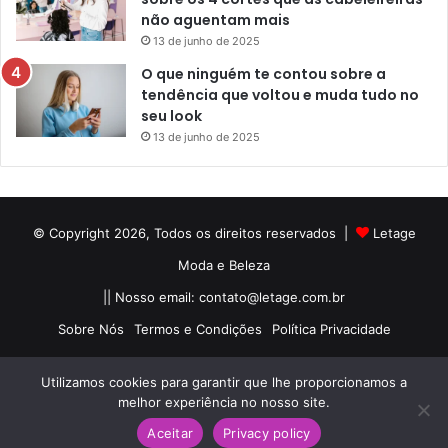
não aguentam mais
13 de junho de 2025
O que ninguém te contou sobre a
tendência que voltou e muda tudo no
seu look
13 de junho de 2025
© Copyright 2026, Todos os direitos reservados |
Letage
Moda e Beleza
|| Nosso email:
contato@letage.com.br
Sobre Nós
Termos e Condições
Política Privacidade
Facebook
Pinterest
Instagram
Utilizamos cookies para garantir que lhe proporcionamos a
melhor experiência no nosso site.
Aceitar
Privacy policy