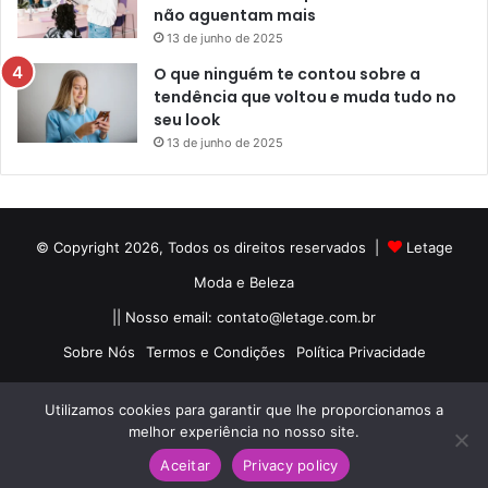
não aguentam mais
13 de junho de 2025
O que ninguém te contou sobre a
tendência que voltou e muda tudo no
seu look
13 de junho de 2025
© Copyright 2026, Todos os direitos reservados |
Letage
Moda e Beleza
|| Nosso email:
contato@letage.com.br
Sobre Nós
Termos e Condições
Política Privacidade
Facebook
Pinterest
Instagram
Utilizamos cookies para garantir que lhe proporcionamos a
melhor experiência no nosso site.
Aceitar
Privacy policy