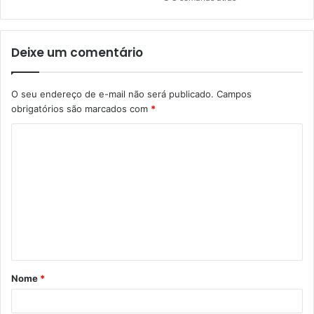
Deixe um comentário
O seu endereço de e-mail não será publicado.
Campos
obrigatórios são marcados com
*
C
o
m
e
n
t
á
Nome
*
r
i