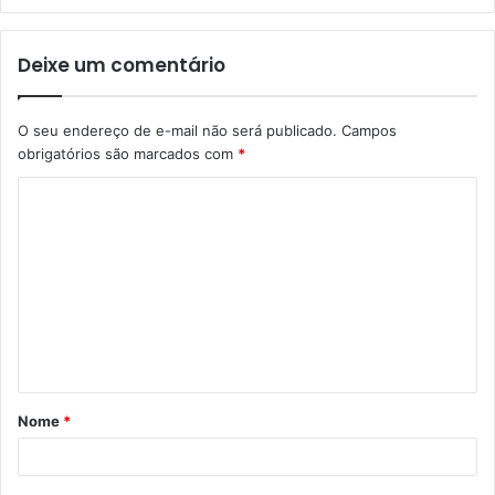
Deixe um comentário
O seu endereço de e-mail não será publicado.
Campos
obrigatórios são marcados com
*
C
o
m
e
n
t
á
Nome
*
r
i
o