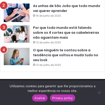
As unhas de São João que todo mundo
vai querer aprender
16 de junho de 2025
Por que todo mundo está falando
sobre os 4 cortes que as cabeleireiras
não aguentam mais
13 de junho de 2025
O que ninguém te contou sobre a
tendência que voltou e muda tudo no
seu look
13 de junho de 2025
Utilizamos cookies para garantir que lhe proporcionamos a
© Copyright 2026, Todos os direitos reservados |
Letage
melhor experiência no nosso site.
Moda e Beleza
Aceitar
Privacy policy
|| Nosso email:
contato@letage.com.br
Facebook
Twitter
Pinterest
Reddit
WhatsApp
Telegram