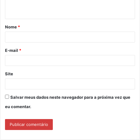
n
t
á
Nome
*
r
i
o
E-mail
*
*
Site
Salvar meus dados neste navegador para a próxima vez que
eu comentar.