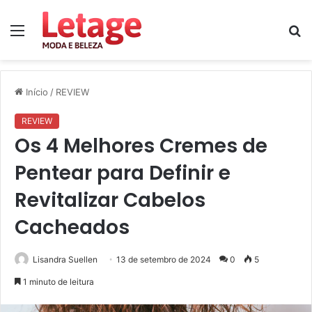
Menu
P
p
Início
/
REVIEW
REVIEW
Os 4 Melhores Cremes de
Pentear para Definir e
Revitalizar Cabelos
Cacheados
Lisandra Suellen
13 de setembro de 2024
0
5
1 minuto de leitura