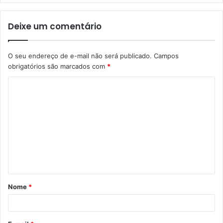
Deixe um comentário
O seu endereço de e-mail não será publicado.
Campos
obrigatórios são marcados com
*
C
o
m
e
n
t
á
Nome
*
r
i
o