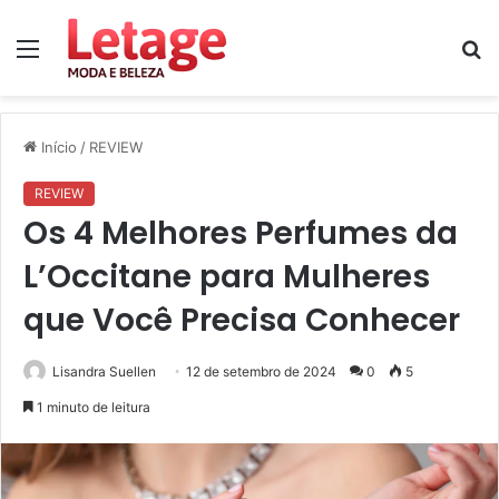
Menu
P
p
Início
/
REVIEW
REVIEW
Os 4 Melhores Perfumes da
L’Occitane para Mulheres
que Você Precisa Conhecer
Lisandra Suellen
12 de setembro de 2024
0
5
1 minuto de leitura