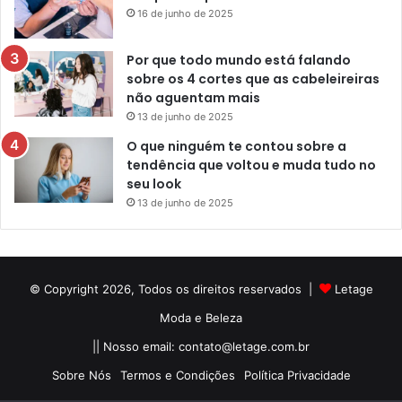
16 de junho de 2025
Por que todo mundo está falando
sobre os 4 cortes que as cabeleireiras
não aguentam mais
13 de junho de 2025
O que ninguém te contou sobre a
tendência que voltou e muda tudo no
seu look
13 de junho de 2025
© Copyright 2026, Todos os direitos reservados |
Letage
Moda e Beleza
|| Nosso email:
contato@letage.com.br
Sobre Nós
Termos e Condições
Política Privacidade