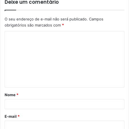
Deixe um comentário
O seu endereço de e-mail não será publicado.
Campos
obrigatórios são marcados com
*
C
o
m
e
n
t
á
Nome
*
r
i
o
E-mail
*
*