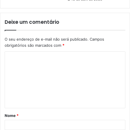
Deixe um comentário
O seu endereço de e-mail não será publicado.
Campos
obrigatórios são marcados com
*
C
o
m
e
n
t
á
Nome
*
r
i