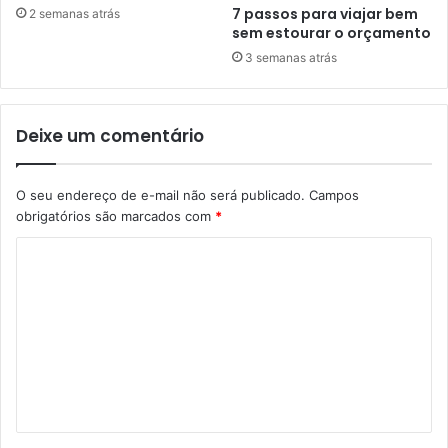
7 passos para viajar bem
2 semanas atrás
sem estourar o orçamento
3 semanas atrás
Deixe um comentário
O seu endereço de e-mail não será publicado.
Campos
obrigatórios são marcados com
*
C
o
m
e
n
t
á