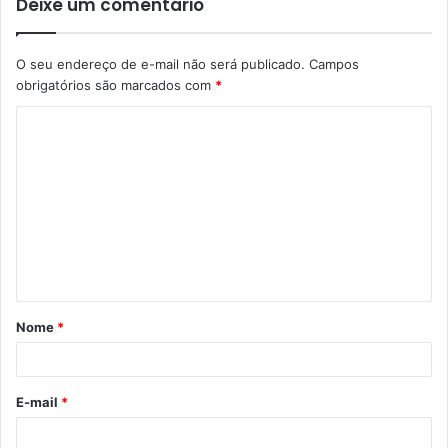
Deixe um comentário
O seu endereço de e-mail não será publicado.
Campos
obrigatórios são marcados com
*
C
o
m
e
n
t
á
Nome
*
r
i
o
E-mail
*
*