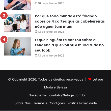
16 de junho de 2025
Por que todo mundo está falando
sobre os 4 cortes que as cabeleireiras
não aguentam mais
13 de junho de 2025
O que ninguém te contou sobre a
tendência que voltou e muda tudo no
seu look
13 de junho de 2025
© Copyright 2026, Todos os direitos reservados |
Letage
Moda e Beleza
|| Nosso email:
contato@letage.com.br
Sobre Nós
Termos e Condições
Política Privacidade