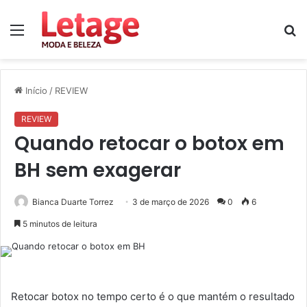
Menu
P
p
Início
/
REVIEW
REVIEW
Quando retocar o botox em
BH sem exagerar
Bianca Duarte Torrez
3 de março de 2026
0
6
5 minutos de leitura
Retocar botox no tempo certo é o que mantém o resultado