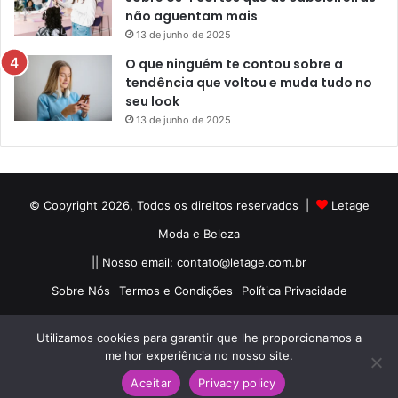
não aguentam mais
13 de junho de 2025
O que ninguém te contou sobre a
tendência que voltou e muda tudo no
seu look
13 de junho de 2025
© Copyright 2026, Todos os direitos reservados |
Letage
Moda e Beleza
|| Nosso email:
contato@letage.com.br
Sobre Nós
Termos e Condições
Política Privacidade
Facebook
Pinterest
Instagram
Utilizamos cookies para garantir que lhe proporcionamos a
melhor experiência no nosso site.
Aceitar
Privacy policy